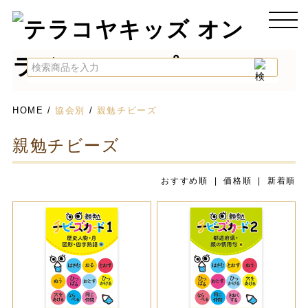
HOME
/
協会別
/
親勉チビーズ
親勉チビーズ
おすすめ順 |
価格順
|
新着順