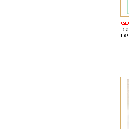
（ダ
1,9