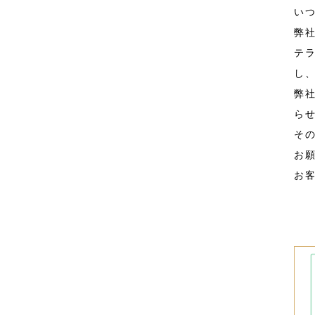
い
弊
テ
し
弊
ら
そ
お
お