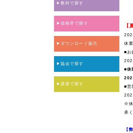
教科で探す
価格帯で探す
【
20
ダウンロード販売
休
■お
20
協会で探す
■休
20
講座で探す
■営
20
※休
承
【