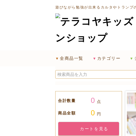
遊びながら勉強が出来るカルタやトランプ
全商品一覧
カテゴリー
0
合計数量
点
0
商品全額
円
カートを見る