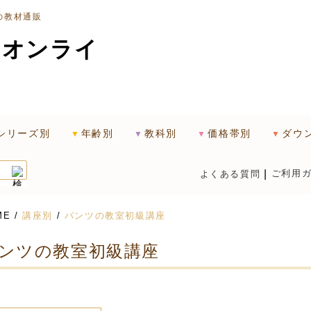
の教材通販
シリーズ別
年齢別
教科別
価格帯別
ダウ
ご利用
よくある質問
ME
/
講座別
/
パンツの教室初級講座
ンツの教室初級講座