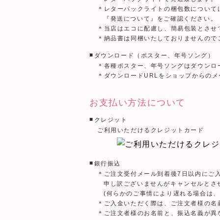
＊レターパックライトの梱包数について
『発送について』をご確認ください。
＊当店はエコに配慮し、簡易包装とさせ
＊納品書は同梱いたしておりませんので
ダウンロード（ポスター、年号ソング）
＊各種ポスター、年号ソングはダウンロ
＊ダウンロードURLをショップからの
お支払い方法について
クレジット
ご利用いただけるクレジットカード
銀行振込
＊ご注文受付メール到着後7日以内にご
申し訳ございませんがキャンセルとさ
(何らかのご事情により遅れる場合は、
＊ご入金いただく際は、ご注文者様の名
＊ご注文者様のお名前と、振込名義が異