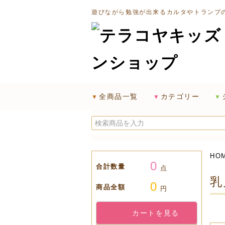
遊びながら勉強が出来るカルタやトランプ
全商品一覧
カテゴリー
HO
0
合計数量
点
乳
0
商品全額
円
カートを見る