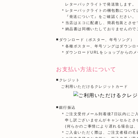
レターパックライトで発送致します。
＊レターパックライトの梱包数について
『発送について』をご確認ください。
＊当店はエコに配慮し、簡易包装とさせ
＊納品書は同梱いたしておりませんので
ダウンロード（ポスター、年号ソング）
＊各種ポスター、年号ソングはダウンロ
＊ダウンロードURLをショップからの
お支払い方法について
クレジット
ご利用いただけるクレジットカード
銀行振込
＊ご注文受付メール到着後7日以内にご
申し訳ございませんがキャンセルとさ
(何らかのご事情により遅れる場合は、
＊ご入金いただく際は、ご注文者様の名