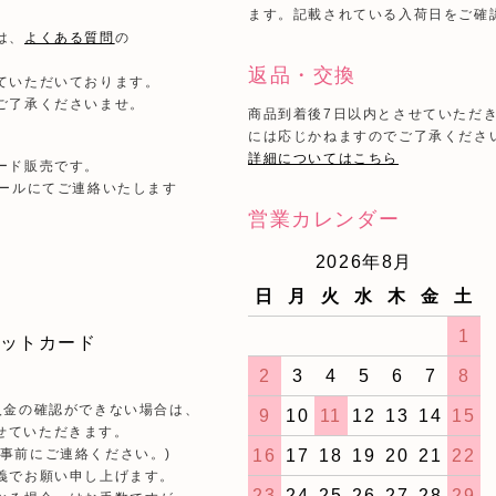
ます。記載されている入荷日をご確
は、
よくある質問
の
返品・交換
ていただいております。
ご了承くださいませ。
商品到着後7日以内とさせていただ
には応じかねますのでご了承くださ
詳細についてはこちら
ード販売です。
メールにてご連絡いたします
営業カレンダー
2026年8月
日
月
火
水
木
金
土
1
2
3
4
5
6
7
8
入金の確認ができない場合は、
9
10
11
12
13
14
15
せていただきます。
16
17
18
19
20
21
22
事前にご連絡ください。)
義でお願い申し上げます。
23
24
25
26
27
28
29