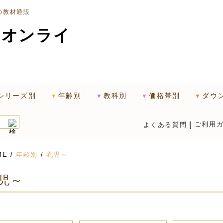
の教材通販
シリーズ別
年齢別
教科別
価格帯別
ダウ
ご利用
よくある質問
ME
/
年齢別
/
乳児～
児～